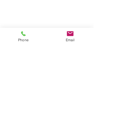
Phone
Email
Comté de Cherokee, Géorgie « où le métro
rencontre les montagnes » | © Conseil des
commissaires du comté de Cherokee
Courriel du commis
Déclaration de confidentialité
Termes et conditions
Conformité ADA