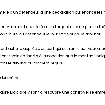
melle d'un défendeur à une déclaration qui énonce les 
généralement sous la forme d'argent) donné pour la li
n future du défendeur le jour et délai par le tribunal.
nt acheté auprès d'un serf qui est remis au tribunal au 
l est remis en liberté à la condition que le montant indiqu
nt le tribunal au moment requis.
e lui-même.
ure judiciaire visant à résoudre une controverse entre 