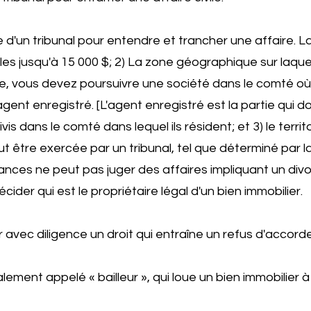
ale d'un tribunal pour entendre et trancher une affaire.
les jusqu'à 15 000 $; 2) La zone géographique sur laquel
e, vous devez poursuivre une société dans le comté où e
gent enregistré. [L'agent enregistré est la partie qui doi
is dans le comté dans lequel ils résident; et 3) le territ
t être exercée par un tribunal, tel que déterminé par la 
ances ne peut pas juger des affaires impliquant un divo
cider qui est le propriétaire légal d'un bien immobilier.
r avec diligence un droit qui entraîne un refus d'accord
lement appelé « bailleur », qui loue un bien immobilier