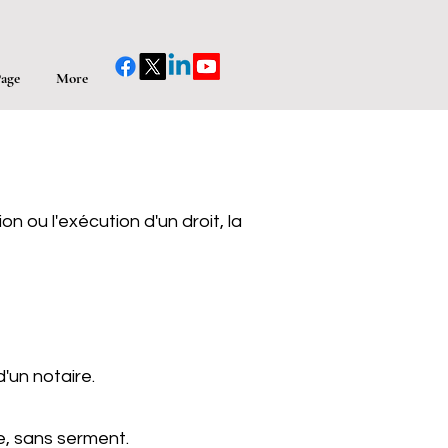
age
More
n ou l'exécution d'un droit, la
'un notaire.
e, sans serment.