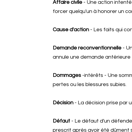
Affaire civile
- Une action intent
forcer quelqu'un à honorer un con
Cause d'action
- Les faits qui co
Demande reconventionnelle
- Un
annule une demande antérieure 
Dommages
-intérêts - Une somm
pertes ou les blessures subies.
Décision
- La décision prise par 
Défaut
- Le défaut d'un défendeu
prescrit après avoir été dûment s